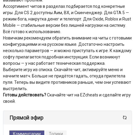
вызывают проблем.
Ассортимент читов в разделах подбирается под конкретные
игры. Для CS 2 доступны Аим, ВХ, и Скинченджер. Для GTA 5 —
режим бога, накрутка денег и телепорт. Для Oxide, Roblox и Rust
Mobile — стабильные версии без лишней нагрузки на систему.
Всё готово к использованию.
Новичкам рекомендуем обратить внимание на читы с готовыми
конфигурациями и на русском языке. Достаточно настроить
несколько параметров — и можно приступать к игре. К каждому
софту прилагается подробная инструкция. Если возникнут
вопросы — у нас работает техническая поддержка.
Выберите игру из списка. Скачайте чит, активируйте меню и
начните матч. Больше не придётся гадать, откуда прилетела
пуля. Теперь вы видите противников раньше, чем они успевают
выстрелить.
Готовы действовать?
Скачайте чит на EZcheats и сделайте игру
своей.
Прямой эфир
Комментарии
Топики