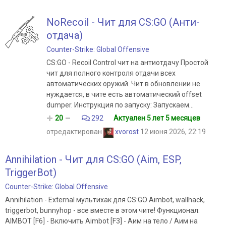
NoRecoil - Чит для CS:GO (Анти-
отдача)
Counter-Strike: Global Offensive
CS:GO - Recoil Control чит на антиотдачу Простой
чит для полного контроля отдачи всех
автоматических оружий. Чит в обновлении не
нуждается, в чите есть автоматический offset
dumper. Инструкция по запуску: Запускаем...
20
292
Актуален 5 лет 5 месяцев
отредактирован
xvorost
12 июня 2026, 22:19
Annihilation - Чит для CS:GO (Aim, ESP,
TriggerBot)
Counter-Strike: Global Offensive
Annihilation - External мультихак для CS:GO Aimbot, wallhack,
triggerbot, bunnyhop - все вместе в этом чите! Функционал:
AIMBOT [F6] - Включить Aimbot [F3] - Аим на тело / Аим на