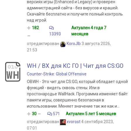
версиях игры (Enhanced и Legacy) и проверен
администрацией сайта - без вирусов и крашей.
Скачайте бесплатно и получите полный контроль
над игрой.
182
Актуален 4 года 7
13393
месяцев
отредактирован
KoroJIb
3 августа 2026,
21:53
WH / ВХ для КС ГО | Чит для CS:GO
Counter-Strike: Global Offensive
OBWH - Это чит для CS:GO, который обладает одной
функций - видеть сквозь стены. Или в
простонародье WallHack. Программа изменяет байт
памяти игры, совершенно безопасная в
использовании. Меняет значение так же как и...
30
571
Актуален 5 лет 5 месяцев
отредактирован
xvorost
4 сентября 2023,
07:01