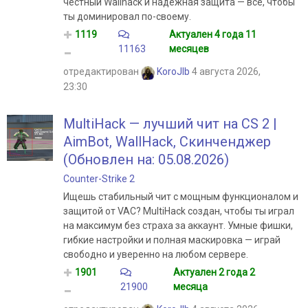
честный Wallhack и надёжная защита — всё, чтобы
ты доминировал по-своему.
1119
Актуален 4 года 11
11163
месяцев
отредактирован
KoroJIb
4 августа 2026,
23:30
MultiHack — лучший чит на CS 2 |
AimBot, WallHack, Скинченджер
(Обновлен на: 05.08.2026)
Counter-Strike 2
Ищешь стабильный чит с мощным функционалом и
защитой от VAC? MultiHack создан, чтобы ты играл
на максимум без страха за аккаунт. Умные фишки,
гибкие настройки и полная маскировка — играй
свободно и уверенно на любом сервере.
1901
Актуален 2 года 2
21900
месяца