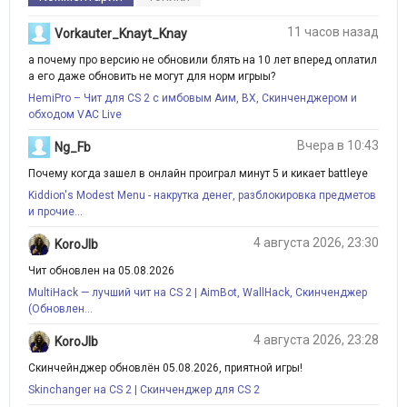
11 часов назад
Vorkauter_Knayt_Knay
а почему про версию не обновили блять на 10 лет вперед оплатил
а его даже обновить не могут для норм игрыы?
HemiPro – Чит для CS 2 с имбовым Аим, ВХ, Скинченджером и
обходом VAC Live
Вчера в 10:43
Ng_Fb
Почему когда зашел в онлайн проиграл минут 5 и кикает battleye
Kiddion's Modest Menu - накрутка денег, разблокировка предметов
и прочие...
4 августа 2026, 23:30
KoroJIb
Чит обновлен на 05.08.2026
MultiHack — лучший чит на CS 2 | AimBot, WallHack, Скинченджер
(Обновлен...
4 августа 2026, 23:28
KoroJIb
Скинчейнджер обновлён 05.08.2026, приятной игры!
Skinchanger на CS 2 | Скинченджер для CS 2