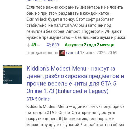
Если тебе важно сохранить инвентарь и не ловить
бан, но при этом раздавать в каждой катке —
ExtrimHack будет в точку. Этот софт работает
стабильно, не палится VAC'ом и заточен под
геймплей без сбоев. Aimbot, Triggerbot и WH дают
нужное преимущество — без лишнего шума и риска.
49
839
Актуален 2 года 2 месяца
отредактирован
xvorost
18 июня 2026, 20:59
Kiddion's Modest Menu - накрутка
денег, разблокировка предметов и
прочие веселые читы для GTA 5
Online 1.73 (Enhanced и Legacy)
GTA 5 Online
Kiddion’s Modest Menu — один из самых популярных
читов для GTA 5 Online. Он открывает доступ к
накрутке денег, RP, бессмертию, телепортам и
множеству других функций. Чит работает на обеих