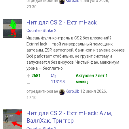
отредактирован
KoroJIb
4 августа 2026,
23:30
Чит для CS 2 - ExtrimHack
Counter-Strike 2
Ищешь фулл-контроль в CS2 без вложений?
ExtrimHack — твой универсальный помощник:
автоаим, ESP, автоспрей, бани-хоп и замена скинов.
Всё работает стабильно, не грузит систему и
запускается без вирусов. Чистый фан, максимум
урона — бесплатно.
2681
Актуален 7 лет 1
113198
месяц
отредактирован
KoroJIb
12 июня 2026,
17:10
Чит для CS 2 - ExtrimHack: Аим,
ВаллХак, Триггер
Counter-Strike 2