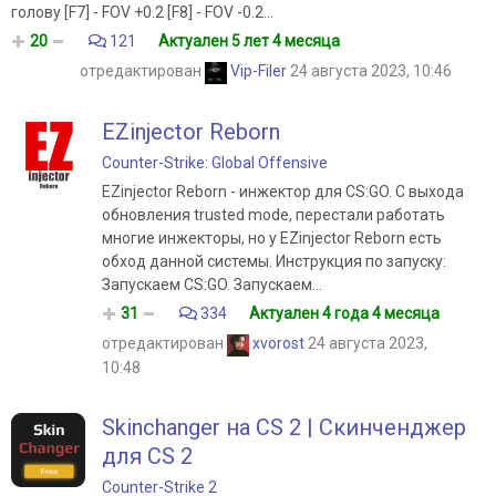
голову [F7] - FOV +0.2 [F8] - FOV -0.2...
20
121
Актуален 5 лет 4 месяца
отредактирован
Vip-Filer
24 августа 2023, 10:46
EZinjector Reborn
Counter-Strike: Global Offensive
EZinjector Reborn - инжектор для CS:GO. С выхода
обновления trusted mode, перестали работать
многие инжекторы, но у EZinjector Reborn есть
обход данной системы. Инструкция по запуску:
Запускаем CS:GO. Запускаем...
31
334
Актуален 4 года 4 месяца
отредактирован
xvorost
24 августа 2023,
10:48
Skinchanger на CS 2 | Скинченджер
для CS 2
Counter-Strike 2