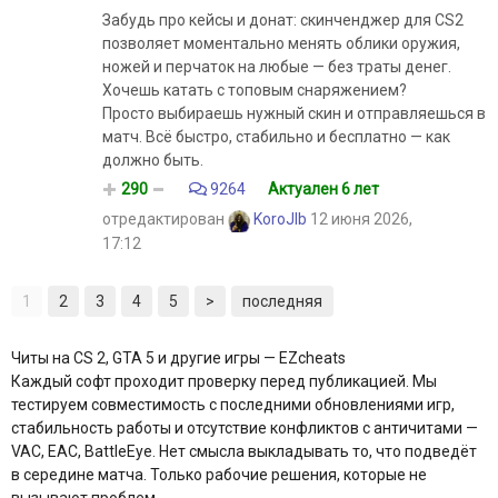
Забудь про кейсы и донат: скинченджер для CS2
позволяет моментально менять облики оружия,
ножей и перчаток на любые — без траты денег.
Хочешь катать с топовым снаряжением?
Просто выбираешь нужный скин и отправляешься в
матч. Всё быстро, стабильно и бесплатно — как
должно быть.
290
9264
Актуален 6 лет
отредактирован
KoroJIb
12 июня 2026,
17:12
1
2
3
4
5
>
последняя
Читы на CS 2, GTA 5 и другие игры — EZcheats
Каждый софт проходит проверку перед публикацией. Мы
тестируем совместимость с последними обновлениями игр,
стабильность работы и отсутствие конфликтов с античитами —
VAC, EAC, BattleEye. Нет смысла выкладывать то, что подведёт
в середине матча. Только рабочие решения, которые не