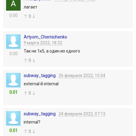
лагает
0.00
0
Artyom_Chernichenko
9 марта 2022, 18:32
Так не 1к5, а один из одного
0.00
0
subway_tagging
26 февраля 2022, 15:04
external ili internal
0.01
0
subway_tagging
24 февраля 2022, 07:13
internal?
0.01
0