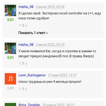
misha_08
5 июня 2022, 05:26
Я сделал свой Экстернал recoil-controller на c++, жду
пока топик одобрят
0.01
0
Показать 1 ответ
misha_08
5 июня 2022, 05:23
У меня появился баг, когда я стреляю в зажим то
уводит прицел рандомно(В пол ,В права, Вверх)
0.01
0
Leon_Kuntuganov
27 мая 2022, 13:37
плохо трудишься уже 4 месяца прошло!
0.00
0
Artur_Dyoshin
15 марта 2022, 18:22