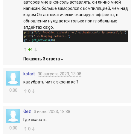
авторов мне в консоль вставлять, он лично мной
написан, больше заморолся с компиляцией, чем над
кодом.Он автоматически сканирует оффсеты, в
обновлении нуждается только при глобальных
апдейтах cs:go.
+1
Показать 3 ответа
kotart
30 августа 2023, 13:08
как убрать чит с экрена кс ?
0.00
0
Gez
3 июля 2023, 18:38
Где скачать
0.00
0