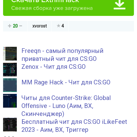
20
xvorost
4
Freeqn - самый популярный
приватный чит для CS:GO
Zenox - Чит для CS:GO
MM Rage Hack - Чит для CS:GO
Читы для Counter-Strike: Global
Offensive - Luno (Аим, ВХ,
Скинченджер)
Бесплатный чит для CS:GO iLikeFeet
2023 - Аим, ВХ, Триггер