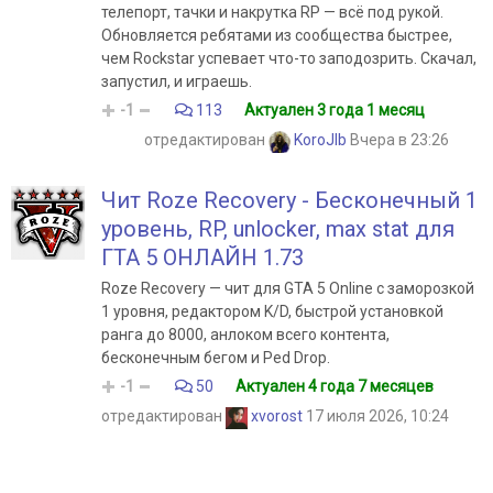
телепорт, тачки и накрутка RP — всё под рукой.
Обновляется ребятами из сообщества быстрее,
чем Rockstar успевает что-то заподозрить. Скачал,
запустил, и играешь.
-1
113
Актуален 3 года 1 месяц
отредактирован
KoroJIb
Вчера в 23:26
Чит Roze Recovery - Бесконечный 1
уровень, RP, unlocker, max stat для
ГТА 5 ОНЛАЙН 1.73
Roze Recovery — чит для GTA 5 Online с заморозкой
1 уровня, редактором K/D, быстрой установкой
ранга до 8000, анлоком всего контента,
бесконечным бегом и Ped Drop.
-1
50
Актуален 4 года 7 месяцев
отредактирован
xvorost
17 июля 2026, 10:24