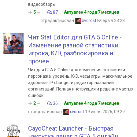
видеообзоры.
5
87
Актуален 4 года 7 месяцев
отредактирован
xvorost
Вчера в 23:28
Чит Stat Editor для GTA 5 Online -
Изменение разной статистики
игрока, K/D, разблокировка и
прочее
Чит для GTA 5 Online для изменения статистики
персонажа: уровень, K/D, часы игры, максимальное
здоровье, IP changer и редактор названий
организаций. Полная инструкция и решение частых
ошибок.
2
36
Актуален 4 года 7 месяцев
отредактирован
xvorost
19 июня 2026, 09:29
CayoCheat Launcher - Быстрая
накрутка денег в GTA 5 онлайн