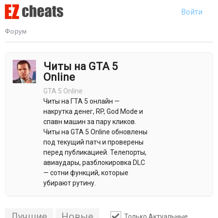
Войти
Форум
Читы на GTA 5
Online
GTA 5 Online
Читы на ГТА 5 онлайн —
накрутка денег, RP, God Mode и
спавн машин за пару кликов.
Читы на GTA 5 Online обновлены
под текущий патч и проверены
перед публикацией. Телепорты,
авиаудары, разблокировка DLC
— сотни функций, которые
убирают рутину.
Лучшие
Новые
Только Актуальные