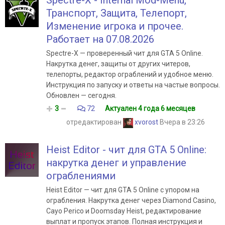
Spectre-X - Internal Mod-Menu,
Транспорт, Защита, Телепорт,
Изменение игрока и прочее.
Работает на 07.08.2026
Spectre-X — проверенный чит для GTA 5 Online.
Накрутка денег, защиты от других читеров,
телепорты, редактор ограблений и удобное меню.
Инструкция по запуску и ответы на частые вопросы.
Обновлен — сегодня.
3
72
Актуален 4 года 6 месяцев
отредактирован
xvorost
Вчера в 23:26
Heist Editor - чит для GTA 5 Online:
накрутка денег и управление
ограблениями
Heist Editor — чит для GTA 5 Online с упором на
ограбления. Накрутка денег через Diamond Casino,
Cayo Perico и Doomsday Heist, редактирование
выплат и пропуск этапов. Полная инструкция и