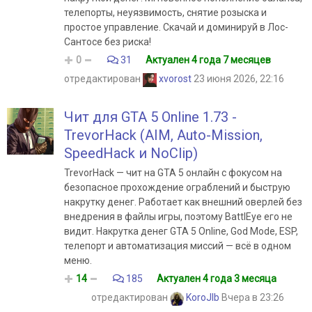
телепорты, неуязвимость, снятие розыска и
простое управление. Скачай и доминируй в Лос-
Сантосе без риска!
0
31
Актуален 4 года 7 месяцев
отредактирован
xvorost
23 июня 2026, 22:16
Чит для GTA 5 Online 1.73 -
TrevorHack (AIM, Auto-Mission,
SpeedHack и NoClip)
TrevorHack — чит на GTA 5 онлайн с фокусом на
безопасное прохождение ограблений и быструю
накрутку денег. Работает как внешний оверлей без
внедрения в файлы игры, поэтому BattlEye его не
видит. Накрутка денег GTA 5 Online, God Mode, ESP,
телепорт и автоматизация миссий — всё в одном
меню.
14
185
Актуален 4 года 3 месяца
отредактирован
KoroJIb
Вчера в 23:26