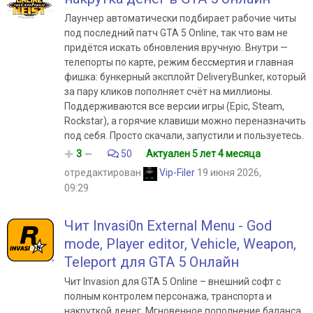
Лаунчер автоматически подбирает рабочие читы
под последний патч GTA 5 Online, так что вам не
придётся искать обновления вручную. Внутри —
телепорты по карте, режим бессмертия и главная
фишка: бункерный эксплойт DeliveryBunker, который
за пару кликов пополняет счёт на миллионы.
Поддерживаются все версии игры (Epic, Steam,
Rockstar), а горячие клавиши можно переназначить
под себя. Просто скачали, запустили и пользуетесь.
3
50
Актуален 5 лет 4 месяца
отредактирован
Vip-Filer
19 июня 2026,
09:29
Чит Invasi0n External Menu - God
mode, Player editor, Vehicle, Weapon,
Teleport для GTA 5 Онлайн
Чит Invasion для GTA 5 Online – внешний софт с
полным контролем персонажа, транспорта и
накруткой денег. Мгновенное пополнение баланса,