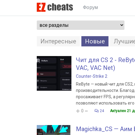
Форум
Интересные
Новые
Лучши
Чит для CS 2 - ReByt
VAC, VAC Net)
Counter-Strike 2
ReByte — новый чит для CS2, 
производительности. Благода
просаживает FPS, а регуляр
позволяют использовать его 
0
24
Актуален 21 д
Magichka_CS — Аим Б