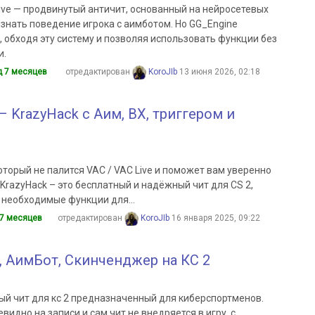
Live — продвинутый античит, основанный на нейросетевых
знать поведение игрока с аимботом. Но GG_Engine
 обходя эту систему и позволяя использовать функции без
и.
д 7 месяцев
отредактирован
KoroJIb
13 июня 2026, 02:18
– KrazyHack с Аим, ВХ, триггером и
который не палится VAC / VAC Live и поможет вам уверенно
razyHack – это бесплатный и надёжный чит для CS 2,
 необходимые функции для...
 7 месяцев
отредактирован
KoroJIb
16 января 2025, 09:22
, АимБот, Скинченджер на КС 2
ый чит для кс 2 предназначенный для киберспортменов.
евидно на записи и сам чит не внедряется в игру, с