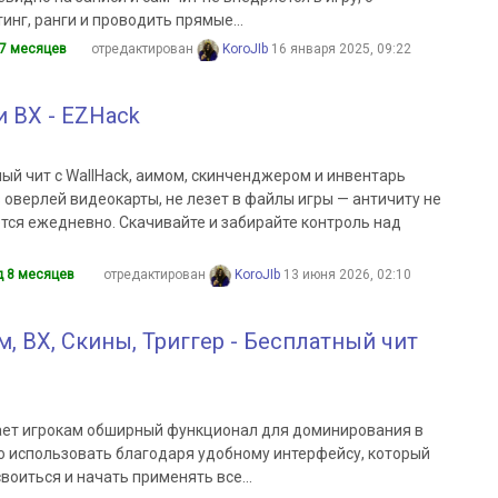
инг, ранги и проводить прямые...
 7 месяцев
отредактирован
KoroJIb
16 января 2025, 09:22
и ВХ - EZHack
ый чит с WallHack, аимом, скинченджером и инвентарь
оверлей видеокарты, не лезет в файлы игры — античиту не
тся ежедневно. Скачивайте и забирайте контроль над
д 8 месяцев
отредактирован
KoroJIb
13 июня 2026, 02:10
им, ВХ, Скины, Триггер - Бесплатный чит
гает игрокам обширный функционал для доминирования в
ко использовать благодаря удобному интерфейсу, который
воиться и начать применять все...