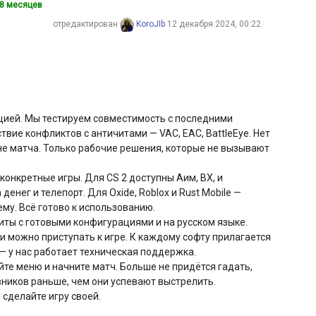
 8 месяцев
отредактирован
KoroJIb
12 декабря 2024, 00:22
цией. Мы тестируем совместимость с последними
твие конфликтов с античитами — VAC, EAC, BattleEye. Нет
не матча. Только рабочие решения, которые не вызывают
конкретные игры. Для CS 2 доступны Аим, ВХ, и
енег и телепорт. Для Oxide, Roblox и Rust Mobile —
ему. Всё готово к использованию.
ты с готовыми конфигурациями и на русском языке.
и можно приступать к игре. К каждому софту прилагается
— у нас работает техническая поддержка.
уйте меню и начните матч. Больше не придётся гадать,
вников раньше, чем они успевают выстрелить.
 сделайте игру своей.