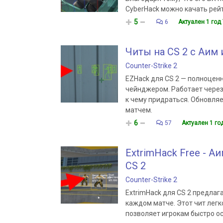
CyberHack можно качать рейт
5
6
Актуален 1 год
Читы на CS 2 c Аим 
Counter-Strike 2
EZHack для CS 2 — полноценн
чейнджером. Работает через 
к чему придраться. Обновляе
матчем.
6
57
Актуален 1 го
ExtrimHack Free - А
CS 2
Counter-Strike 2
ExtrimHack для CS 2 предла
каждом матче. Этот чит лег
позволяет игрокам быстро ос