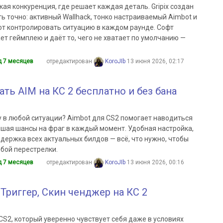
ая конкуренция, где решает каждая деталь. Gripix создан
ть точно: активный Wallhack, тонко настраиваемый Aimbot и
т контролировать ситуацию в каждом раунде. Софт
ет геймплею и даёт то, чего не хватает по умолчанию —
д 7 месяцев
отредактирован
KoroJIb
13 июня 2026, 02:17
ать AIM на КС 2 бесплатно и без бана
 в любой ситуации? Aimbot для CS2 помогает наводиться
ышая шансы на фраг в каждый момент. Удобная настройка,
держка всех актуальных билдов — всё, что нужно, чтобы
бой перестрелки.
д 7 месяцев
отредактирован
KoroJIb
13 июня 2026, 00:16
, Триггер, Скин ченджер на КС 2
CS2, который уверенно чувствует себя даже в условиях