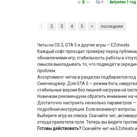
6
9
Актуален 1 год
1
2
3
4
5
>
последняя
Читы на CS 2, GTA 5 и другие игры — EZcheats
Каждый софт проходит проверку перед публика
обновлениями игр, стабильность работы и отсутс
смысла выкладывать то, что подведёт в середи
проблем.
Ассортимент читов в разделах подбирается под 
Скинченджер. Для GTA 5 — режим бога, накрутка д
стабильные версии без лишней нагрузки на сист
Новичкам рекомендуем обратить внимание на чи
Достаточно настроить несколько параметров — 
подробная инструкция. Если возникнут вопросы 
Выберите игру из списка. Скачайте чит, активир
откуда прилетела пуля. Теперь вы видите проти
Готовы действовать?
Скачайте чит на EZcheats и