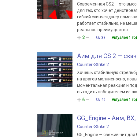
Современная CS2 — это высок
для тех, кто хочет действова
гибкий скинченджер помогаю
работает стабильно, не меша
реальное преимущество.
2
38
Актуален 1 го
Аим для CS 2 — скач
Counter-Strike 2
Хочешь стабильную стрельбу
на врагов молниеносно, пов
моментальная реакция и под
выходить победителем из лю
6
49
Актуален 1 го
GG_Engine - Аим, ВХ
Counter-Strike 2
GG_Engine — свежий чит для 