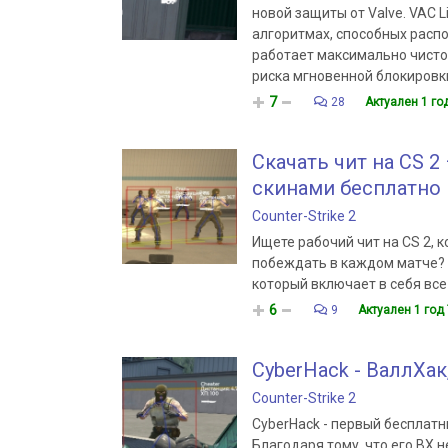
новой защиты от Valve. VAC 
алгоритмах, способных распо
работает максимально чисто,
риска мгновенной блокировк
7
28
Актуален 1 го
Скачать чит на CS 2 
скинами бесплатно
Counter-Strike 2
Ищете рабочий чит на CS 2, 
побеждать в каждом матче? K
который включает в себя все
6
9
Актуален 1 год
CyberHack - ВаллХак
Counter-Strike 2
CyberHack - первый бесплатн
Благодаря тому, что его ВХ н