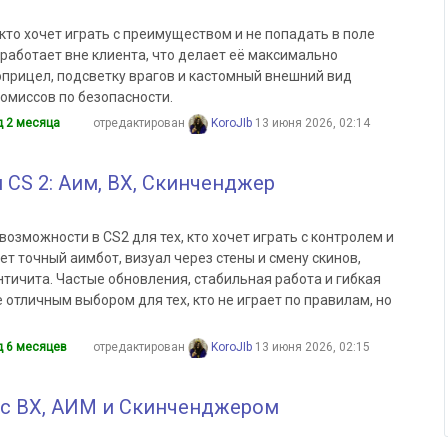
 кто хочет играть с преимуществом и не попадать в поле
работает вне клиента, что делает её максимально
оприцел, подсветку врагов и кастомный внешний вид
ромиссов по безопасности.
д 2 месяца
отредактирован
KoroJIb
13 июня 2026, 02:14
я CS 2: Аим, ВХ, Скинченджер
возможности в CS2 для тех, кто хочет играть с контролем и
ет точный аимбот, визуал через стены и смену скинов,
нтичита. Частые обновления, стабильная работа и гибкая
 отличным выбором для тех, кто не играет по правилам, но
д 6 месяцев
отредактирован
KoroJIb
13 июня 2026, 02:15
 2 с ВХ, АИМ и Скинченджером