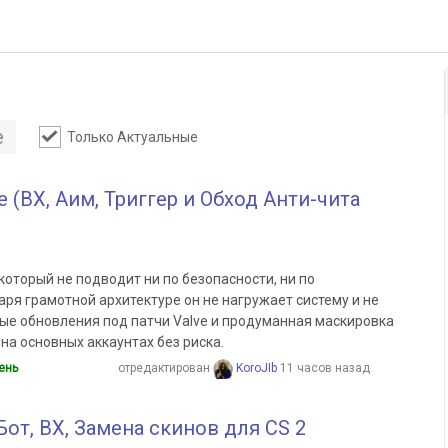
е
Только Актуальные
e (ВХ, Аим, Триггер и Обход Анти-чита
который не подводит ни по безопасности, ни по
ря грамотной архитектуре он не нагружает систему и не
ные обновления под патчи Valve и продуманная маскировка
на основных аккаунтах без риска.
ень
отредактирован
KoroJIb
11 часов назад
от, ВХ, Замена скинов для CS 2