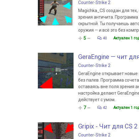
Counter-Strike 2
Magichka_CS создан для тех,
зрения античита. Программа 
скрытной. Ты получаешь авт
оружия — и всё это без комп
5
40
Актуален 1 го
GeraEngine — чит дл
Counter-Strike 2
GeraEngine открывает новые 
без палев. Программа сочета
оставаясь вне поля зрения а
настройка делают GeraEngine
действует с умом.
7
42
Актуален 1 го
Gripix - Чит для CS
Counter-Strike 2