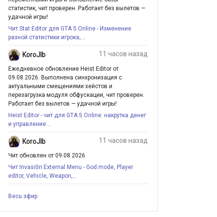
статистик, чит проверен. Работает без вылетов —
удачной игры!
Чит Stat Editor для GTA 5 Online - Изменение
разной статистики игрока,...
11 часов назад
KoroJIb
Ежедневное обновление Heist Editor от
09.08.2026. Выполнена синхронизация с
актуальными смещениями хейстов и
перезагрузка модуля обфускации, чит проверен.
Работает без вылетов — удачной игры!
Heist Editor - чит для GTA 5 Online: накрутка денег
и управление...
11 часов назад
KoroJIb
Чит обновлен от 09.08.2026
Чит Invasi0n External Menu - God mode, Player
editor, Vehicle, Weapon,...
Весь эфир